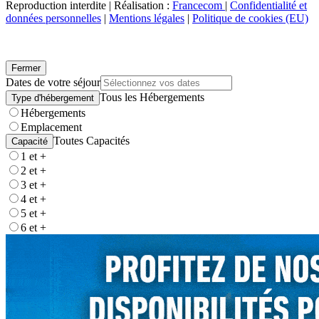
Reproduction interdite | Réalisation :
Francecom
|
Confidentialité et
données personnelles
|
Mentions légales
|
Politique de cookies (EU)
Fermer
Dates de votre séjour
Tous les Hébergements
Type d'hébergement
Hébergements
Emplacement
Toutes Capacités
Capacité
1 et +
2 et +
3 et +
4 et +
5 et +
6 et +