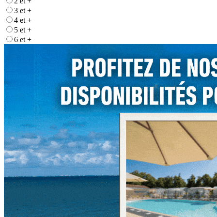
2 et +
3 et +
4 et +
5 et +
6 et +