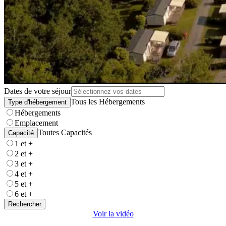
Dates de votre séjour
Tous les Hébergements
Type d'hébergement
Hébergements
Emplacement
Toutes Capacités
Capacité
1 et +
2 et +
3 et +
4 et +
5 et +
6 et +
Rechercher
Voir la vidéo